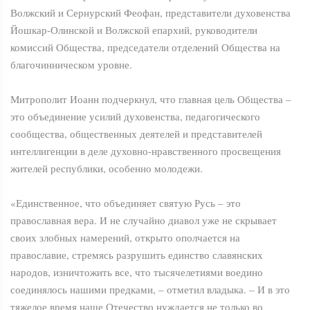
Волжский и Сернурский Феофан, представители духовенства
Йошкар-Олинской и Волжской епархий, руководители
комиссий Общества, председатели отделений Общества на
благочинническом уровне.
Митрополит Иоанн подчеркнул, что главная цель Общества –
это объединение усилий духовенства, педагогического
сообщества, общественных деятелей и представителей
интеллигенции в деле духовно-нравственного просвещения
жителей республики, особенно молодежи.
«Единственное, что объединяет святую Русь – это
православная вера. И не случайно диавол уже не скрывает
своих злобных намерений, открыто ополчается на
православие, стремясь разрушить единство славянских
народов, изничтожить все, что тысячелетиями воедино
соединялось нашими предками, – отметил владыка. – И в это
тяжелое время наше Отечество нуждается не только во