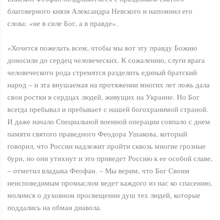
благоверного князя Александра Невского и напомнил его
слова: «не в силе Бог, а в правде».
«Хочется пожелать всем, чтобы мы вот эту правду Божию
доносили до сердец человеческих. К сожалению, слуги врага
человеческого рода стремятся разделить единый братский
народ – и эта внушаемая на протяжении многих лет ложь дала
свои ростки в сердцах людей, живущих на Украине. Но Бог
всегда пребывал и пребывает с нашей богохранимой страной.
И даже начало Специальной военной операции совпало с днем
памяти святого праведного Феодора Ушакова, который
говорил, что России надлежит пройти сквозь многие грозные
бури, но они утихнут и это приведет Россию к ее особой славе,
– отметил владыка Феофан. – Мы верим, что Бог Своим
неисповедимым промыслом ведет каждого из нас ко спасению,
молимся о духовном просвещении душ тех людей, которые
поддались на обман диавола.