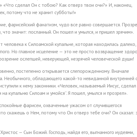
!» «Что сделал Он с тобою? Как отверз твои очи?» И, наконец,
ек, потому что не хранит субботы!»
рие, фарисейский фанатизм, чудо все равно совершается. Прозр
 что значит: посланный. Он пошел и умылся, и пришел зрячим».
т человека к Силоамской купальне, которая находилась далеко
пого. Но главное исцеление — это не просто возвращение здоро
прозрение ослепшей, неверующей, незрячей человеческой души!
кровенно, постепенно открывается слепорожденному. Вначале
а. Необычного, обладающего какой-то невиданной внутренней с
риступили к нему законники. «Человек, называемый Иисус, сделал
 на купальню Силоам и умойся”. Я пошел, умылся и прозрел».
еспокойные фарисеи, охваченные ужасом от случившегося
то скажешь о Нем, потому что Он отверз тебе очи? Он сказал: 
 Христос — Сын Божий. Господь, найдя его, выгнанного иудеями,