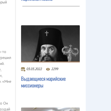
орый
т
я-то
грешил
ий.
03.03.2022
2299
,
и,
Выдающиеся марийские
р. «Мне
миссионеры
то Он
Воздай