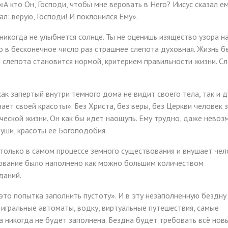
А кто Он, Господи, чтобы мне веровать в Него? Иисус сказал ем
ал: верую, Господи! И поклонился Ему».
 никогда не улыбнется солнце. Ты не оценишь изящество узора н
о в бесконечное число раз страшнее слепота духовная. Жизнь б
 слепота становится нормой, критерием правильности жизни. С
к запертый внутри темного дома не видит своего тела, так и д
нает своей красоты». Без Христа, без веры, без Церкви человек 
ческой жизни. Он как бы идет наощупь. Ему трудно, даже нево
уши, красоты ее Богоподобия.
только в самом процессе земного существования и внушает чел
вование было наполнено как можно большим количеством
даний.
 это попытка заполнить пустоту». И в эту незаполненную бездну
 игральные автоматы, водку, виртуальные путешествия, самые
 никогда не будет заполнена. Бездна будет требовать всё нов