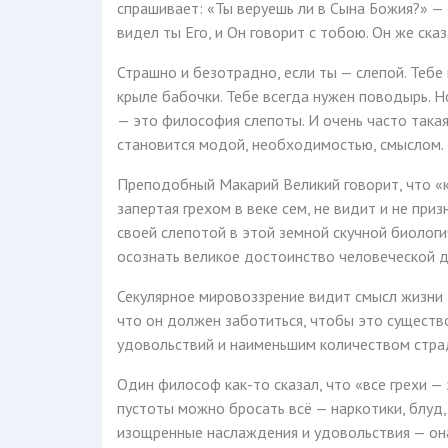
спрашивает: «Ты веруешь ли в Сына Божия?» — «
видел ты Его, и Он говорит с тобою. Он же сказ
Страшно и безотрадно, если ты — слепой. Тебе
крыле бабочки. Тебе всегда нужен поводырь. Н
— это философия слепоты. И очень часто такая
становится модой, необходимостью, смыслом.
Преподобный Макарий Великий говорит, что «ка
запертая грехом в веке сем, не видит и не приз
своей слепотой в этой земной скучной биологи
осознать великое достоинство человеческой д
Секулярное мировоззрение видит смысл жизни 
что он должен заботиться, чтобы это сущест
удовольствий и наименьшим количеством стра
Один философ как-то сказал, что «все грехи —
пустоты можно бросать всё — наркотики, блуд,
изощренные наслаждения и удовольствия — она