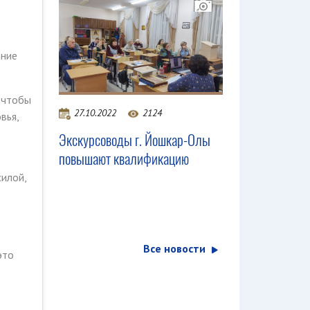
ение
, чтобы
27.10.2022
2124
вья,
Экскурсоводы г. Йошкар-Олы
повышают квалификацию
илой,
Все новости
это