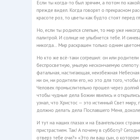
Если ты когда-то был зрячим, а потом по како
прежде видел. Когда говорят о прекрасном расс
красоте роз, то цветы как будто стоят перед г
Но, если ты родился слепым, то мир уже никог
палитрой. И солнце не улыбнется тебе. И синев
никогда... Мир раскрашен только одним цветом 
Но кто же всё-таки согрешил: он или родители 
беспросветную, унылую нескончаемую слепоту и
фатальная, настигающая, неизбежная Небесная
ни он, ни родители его, но это для того, что
Человек промыслительно прошел через долгий 
чтобы чудные дела Божии явились и открылись 
узнал, что Христос — это истинный Свет миру,
должно делать дела Пославшего Меня, доколе ес
И тут на наших глазах и на Евангельских стра
пристрастием. Так! А почему в субботу? Сегод
отверз тебе очи?» «Это ли ваш сын, о котором