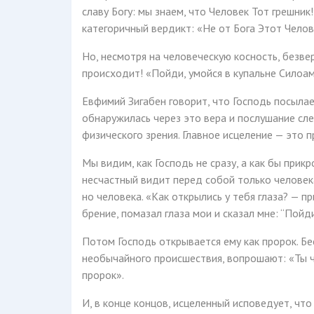
славу Богу: мы знаем, что Человек Тот грешник
категоричный вердикт: «Не от Бога Этот Челов
Но, несмотря на человеческую косность, безве
происходит! «Пойди, умойся в купальне Силоам,
Евфимий Зигабен говорит, что Господь посылае
обнаружилась через это вера и послушание сле
физического зрения. Главное исцеление — это 
Мы видим, как Господь не сразу, а как бы при
несчастный видит перед собой только человек
но человека. «Как открылись у тебя глаза? — п
брение, помазал глаза мои и сказал мне: “Пойди
Потом Господь открывается ему как пророк. Б
необычайного происшествия, вопрошают: «Ты ч
пророк».
И, в конце концов, исцеленный исповедует, что