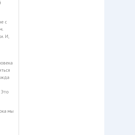
й
не с
м.
и. И,
ловека
иться
ажда
. Это
ока мы