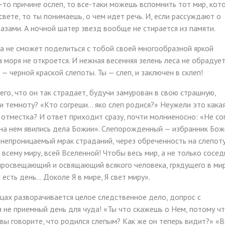
й-то причине ослеп, то все-таки можешь вспомнить тот мир, кот
вете, то ты понимаешь, о чем идет речь. И, если рассуждают о
лазами. А ночной шатер звезд вообще не стирается из памяти.
да не сможет поделиться с тобой своей многообразной яркой
а моря не откроется. И нежная весенняя зелень леса не обрадуе
— черной краской слепоты. Ты — слеп, и заключен в склеп!
его, что он так страдает, будучи замурован в свою страшную,
 темноту? «Кто согреши... яко слеп родися?» Неужели это кака
 отместка? И ответ приходит сразу, почти молниеносно: «Не со
бы на нем явились дела Божии». Слепорожденный — избранник Бож
непроницаемый мрак страданий, через обреченность на слепоту
всему миру, всей Вселенной! Чтобы весь мир, а не только сосед
 просвещающий и освящающий всякого человека, грядущего в ми
ть день... Доколе Я в мире, Я свет миру».
ницах разворачивается целое следственное дело, допрос с
ня не приемный день для чуда! «Ты что скажешь о Нем, потому ч
 вы говорите, что родился слепым? Как же он теперь видит?» «