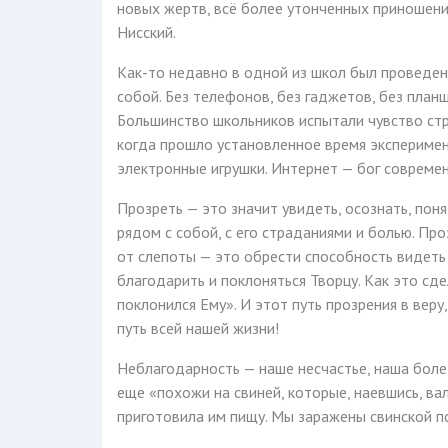
новых жертв, всё более утонченных приношений
Нисский.
Как-то недавно в одной из школ был проведен
собой. Без телефонов, без гаджетов, без план
Большинство школьников испытали чувство стра
когда прошло установленное время эксперимент
электронные игрушки. Интернет — бог современ
Прозреть — это значит увидеть, осознать, пон
рядом с собой, с его страданиями и болью. Пр
от слепоты — это обрести способность видет
благодарить и поклоняться Творцу. Как это сд
поклонился Ему». И этот путь прозрения в веру
путь всей нашей жизни!
Неблагодарность — наше несчастье, наша боле
еще «похожи на свиней, которые, наевшись, вал
приготовила им пищу. Мы заражены свинской п