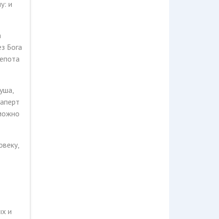
у: и
а
ез Бога
лепота
уша,
заперт
зможно
овеку,
ых и