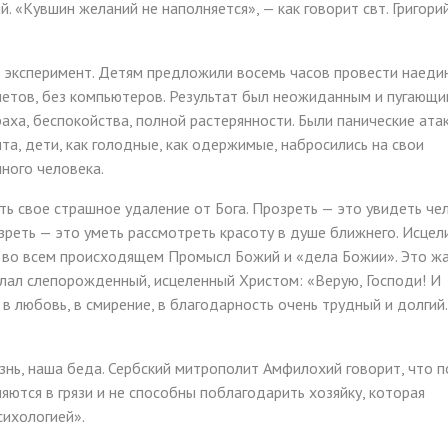
. «Кувшин желаний не наполняется», — как говорит свт. Григори
 эксперимент. Детям предложили восемь часов провести наеди
шетов, без компьютеров. Результат был неожиданным и пугающи
ха, беспокойства, полной растерянности. Были панические атак
а, дети, как голодные, как одержимые, набросились на свои
ного человека.
ять свое страшное удаление от Бога. Прозреть — это увидеть че
озреть — это уметь рассмотреть красоту в душе ближнего. Исцел
ь во всем происходящем Промысл Божий и «дела Божии». Это ж
елал слепорожденный, исцеленный Христом: «Верую, Господи! И
, в любовь, в смирение, в благодарность очень трудный и долгий
знь, наша беда. Сербский митрополит Амфилохий говорит, что п
яются в грязи и не способны поблагодарить хозяйку, которая
сихологией».