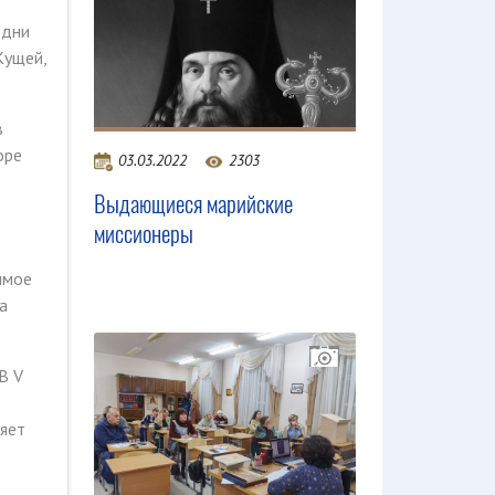
 дни
Кущей,
в
оре
03.03.2022
2303
Выдающиеся марийские
миссионеры
имое
а
В V
яет