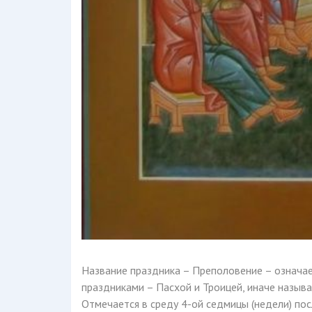
Название праздника – Преполовение – означае
праздниками – Пасхой и Троицей, иначе назыв
Отмечается в среду 4-ой седмицы (недели) пос