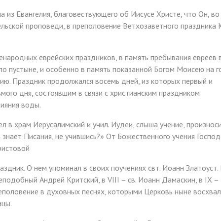
 из Евангелия, благовествующего об Иисусе Христе, что Он, во
гельской проповеди, в преполовение Ветхозаветного праздника 
енародных еврейских праздников, в память пребывания евреев 
по пустыне, и особенно в память показанной Богом Моисею на г
нию. Праздник продолжался восемь дней, из которых первый и
мого дня, состоявшим в связи с христианским праздником
ияния воды.
л в храм Иерусалимский и учил. Иудеи, слыша учение, произнос
н знает Писания, не учившись?» От Божественного учения Господ
ристовой
здник. О нем упоминал в своих поучениях свт. Иоанн Златоуст. 
еподобный Андрей Критский, в VIII – св. Иоанн Дамаскин, в IX –
оловение в духовных песнях, которыми Церковь ныне восхвал
ицы.