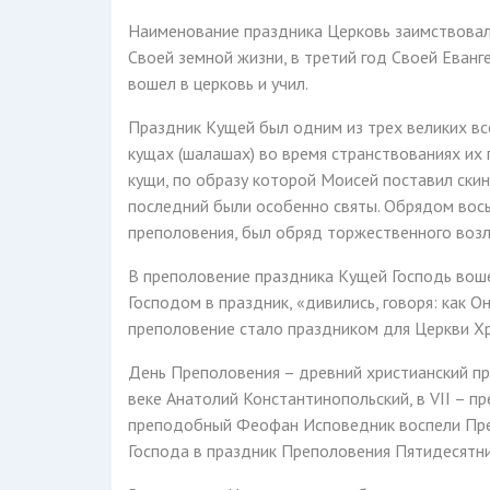
Наименование праздника Церковь заимствовала
Своей земной жизни, в третий год Своей Еван
вошел в церковь и учил.
Праздник Кущей был одним из трех великих вс
кущах (шалашах) во время странствованиях их 
кущи, по образу которой Моисей поставил ски
последний были особенно святы. Обрядом вось
преполовения, был обряд торжественного возл
В преполовение праздника Кущей Господь воше
Господом в праздник, «дивились, говоря: как О
преполовение стало праздником для Церкви Х
День Преполовения – древний христианский пра
веке Анатолий Константинопольский, в VII – пр
преподобный Феофан Исповедник воспели Преп
Господа в праздник Преполовения Пятидесятн