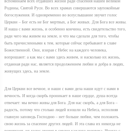
вспоминаем всех отдавших жизни ради спасения нашей великой
Родины, Святой Руси. Во всех храмах совершаются заупокойные
богослужения. И одновременно во всеуслышание звучит голос
Церкви – Бог есть не Бог мертвых, а Бог живых. Для Бога все живы.
И наша с вами жизнь, и особенно кончина, есть свидетельство того,
ради чего мы живем на земле, и что мы сделали для того, чтобы
быть причисленными к тем, которые сейчас пребывают в славе
Божественной. Они, взирая с Небес на каждого человека,
вопрошают: а как мы с вами здесь живем, и насколько их жизнь,
отданная ради нас, является продолжением любви и добра в людях,
живущих здесь, на земле.
Для Церкви все вечное, и наши с вами дела наши идут с нами в
вечность. И когда скорбь проникает в наше сердце, душа всегда
отвечает: мы вечно живы для Бога. Для нас скорбь, а для Бога –
радость, потому что столько людей взошли на Небеса, исполняя
главную заповедь Господню – нет больше любви, чем положить
свою жизнь за спасение других людей. И эта слава их никогда не
померкнет, их голос звучит в сердце каждого человека. Иногда с