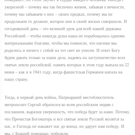
укоризной – почему мы так беспечно живем, забывая о вечности,
почему мы забываем о них – своих предках, почему мы не
продолжаем то делание, которое они в своей жизни совершили. И
сегодняшний день – это великий урок для всей нашей державы
Российской – чтобы никогда душа наша не порабощалась одними
материальными благами, чтобы мы помнили, что нагими мы
родились и ничего с собой на тот свет не унесем. И ответ Богу
будем давать только за наши дела, надеясь на заступничество всех
святых земли российской, память которых в этом году выпала на 22
июня – как и в 1941 году, когда фашистская Германия напала на
нашу страну.
Тогда, в первый день войны, Патриарший местоблюститель
митрополит Сергий обратился ко всем российским людям с
посланием, выразив уверенность, что победа будет за нами. Потому,
что Пречистая Богоматерь и все святые земли Русской молятся за
нас, и Господь не накажет нас до конца, но дарует нам победу. И
мы, с Божией помощью, победили.