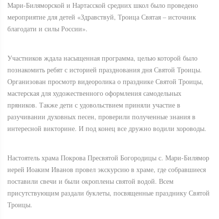
Мари-Биляморской и Нартасской средних школ было проведено
мероприятие для детей «Здравствуй, Троица Святая – источник
благодати и силы России».
Участников ждала насыщенная программа, целью которой было
познакомить ребят с историей празднования дня Святой Троицы.
Организован просмотр видеоролика о празднике Святой Троицы,
мастерская для художественного оформления самодельных
пряников. Также дети с удовольствием приняли участие в
разучивании духовных песен, проверили полученные знания в
интересной викторине. И под конец все дружно водили хороводы.
Настоятель храма Покрова Пресвятой Богородицы с. Мари-Билямор
иерей Иоаким Иванов провел экскурсию в храме, где собравшиеся
поставили свечи и были окроплены святой водой. Всем
присутствующим раздали буклеты, посвященные празднику Святой
Троицы.