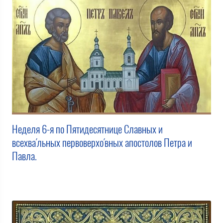
Неделя 6-я по Пятидесятнице Славных и
всехва́льных первоверхо́вных апостолов Петра и
Павла.