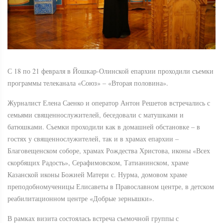
С 18 по 21 февраля в Йошкар-Олинской епархии проходили съемки
программы телеканала «Союз» – «Вторая половина».
Журналист Елена Саенко и оператор Антон Решетов встречались с
семьями священнослужителей, беседовали с матушками и
батюшками. Съемки проходили как в домашней обстановке – в
гостях у священнослужителей, так и в храмах епархии –
Благовещенском соборе, храмах Рождества Христова, иконы «Всех
скорбящих Радость», Серафимовском, Татианинском, храме
Казанской иконы Божией Матери с. Нурма, домовом храме
преподобномученицы Елисаветы в Православном центре, в детском
реабилитационном центре «Добрые зернышки».
В рамках визита состоялась встреча съемочной группы с