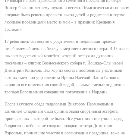
19 января на базе Православного семейного поселения на озере
Чокоер было по-летнему шумно и весело. Педагогическим составом
впервые было решено провести выезд детей и родителей в горячо
любимое поселенцами место зимой – в праздник Крещения
Господня.
17 ребятишек совместно с родителями и педагогами провели
незабываемый день на берегу замерзшего лесного озера. В 13 часов
начался водосвятный молебен, который отслужил духовник
поселения – клирик Вознесенского собора г. Йошкар-Олы иерей
Димитрий Копылов. Пел хор из состава постоянных участников
летних смен под управлением Ирины Илеевой. Затем батюшка
окропил все помещения святой водой, а самые смелые под пение
тропаря Богоявления совершили погружение в Иордань.
После вкусного обеда педагогами Виктором Пермяковым и
Евгением Опариным была организована спортивная эстафета,
проигравших в которой не было. Все участники получили заряд
бодрости и небольшие сладкие подарки от отца Димитрия.
Взрослые, принявшие участие в организации праздника, тоже не