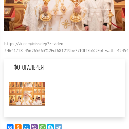
https://vk.com/missdep?z=video-
34641728_456265663%2Fcf681219be77f0ff7b%2Fpl_wall_-42454
ФОТОГАЛЕРЕЯ