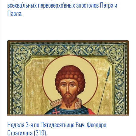
всехва́льных первоверхо́вных апостолов Петра и
Павла.
Неделя 3-я по Пятидесятнице Вмч. Феодора
Стратилата (319).