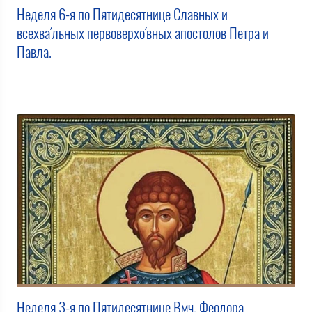
Неделя 6-я по Пятидесятнице Славных и
всехва́льных первоверхо́вных апостолов Петра и
Павла.
Неделя 3-я по Пятидесятнице Вмч. Феодора