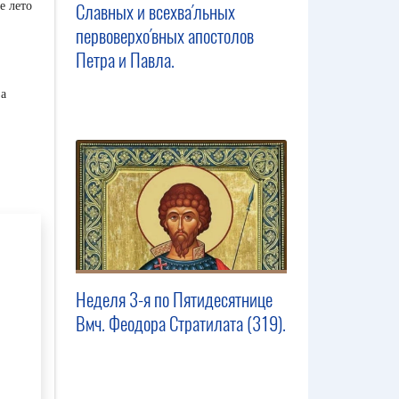
е лето
Славных и всехва́льных
первоверхо́вных апостолов
Петра и Павла.
за
Неделя 3-я по Пятидесятнице
Вмч. Феодора Стратилата (319).