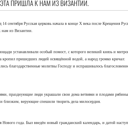
ЭТА ПРИШЛА К НАМ ИЗ ВИЗАНТИИ.
 14 сентября Русская церковь начала в конце Х века после Крещения Рус
к нам из Византии.
 площади устанавливали особый помост, с которого великий князь и митр
ка кропил пришедших людей освящённой водой, а народ громко кричал:
ились благодарственные молитвы Господу и испрашивалось благословени
иями, празднующие люди украшали свои дома ветвями и плодами рябины
 и близким, верующие спешили творить дела милосердия.
я Нового года. Был введён новый гражданский календарь, и датой насту