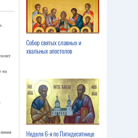
и.
Собор святых славных и
хвальных апостолов
ополит
е на
.
пления
Неделя 6-я по Пятидесятнице