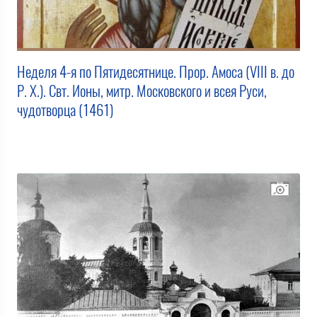
Неделя 4-я по Пятидесятнице. Прор. Амоса (VIII в. до
Р. Х.). Свт. Ионы, митр. Московского и всея Руси,
чудотворца (1461)