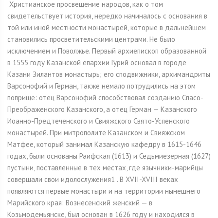
Христианское просвещение народов, как о том
свидетельствует история, нередко начиналось с основания в
той или иной местности монастырей, которые в дальнейшем
становились просветительскими центрами. Не было
исключением и Поволжье. Первый архиепископ образованной
в 1555 году Казанской епархии Гурий основал в городе
Казани Зилантов монастырь; его сподвижники, архимандриты
Варсонофий и Герман, также немало потрудились на этом
поприще: отец Варсонофий способствовал созданию Спасо-
Преображенского Казанского, а отец Герман — Казанского
Иоанно-Предтеченского и Свияжского Свято-Успенского
монастырей. При митрополите Казанском и Свияжском
Матфее, который занимал Казанскую кафедру в 1615-1646
годах, были основаны Раифская (1613) и Седьмиезерная (1627)
пустыни, поставленные в тех местах, где язычники-марийцы
совершали свои идолослужения1 . В XVII-XVIII веках
появляются первые монастыри и на территории нынешнего
Марийского края: Вознесенский женский — в
Козьмодемьянске, был основан в 1626 году и находился в