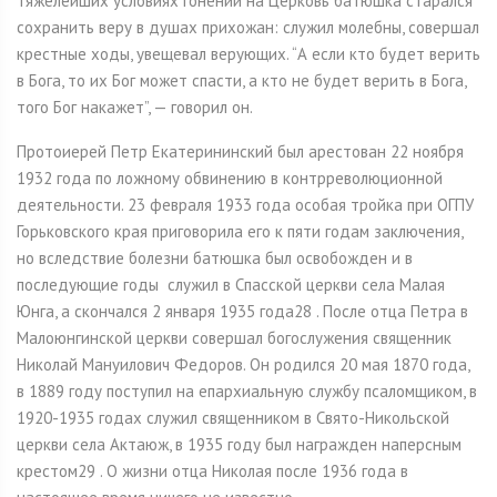
тяжелейших условиях гонений на Церковь батюшка старался
сохранить веру в душах прихожан: служил молебны, совершал
крестные ходы, увещевал верующих. “А если кто будет верить
в Бога, то их Бог может спасти, а кто не будет верить в Бога,
того Бог накажет”, — говорил он.
Протоиерей Петр Екатерининский был арестован 22 ноября
1932 года по ложному обвинению в контрреволюционной
деятельности. 23 февраля 1933 года особая тройка при ОГПУ
Горьковского края приговорила его к пяти годам заключения,
но вследствие болезни батюшка был освобожден и в
последующие годы служил в Спасской церкви села Малая
Юнга, а скончался 2 января 1935 года28 . После отца Петра в
Малоюнгинской церкви совершал богослужения священник
Николай Мануилович Федоров. Он родился 20 мая 1870 года,
в 1889 году поступил на епархиальную службу псаломщиком, в
1920-1935 годах служил священником в Свято-Никольской
церкви села Актаюж, в 1935 году был награжден наперсным
крестом29 . О жизни отца Николая после 1936 года в