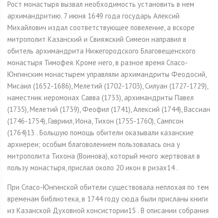
Рост монастыря вызвал необходимость установить в нем
архимандритию. 7 июня 1649 года государь Алексий
Михайлович издал соответствующее повеление, а вскоре
митрополит Казанский и Свияжский Симеон направил в
обитель архимандрита Нижегородского Благовещенского
монастыря Тимофея. Кроме него, в разное время Спасо-
Юнгинским монастырем управляли архимандриты Феодосий,
Мисаил (1652-1686), Мелетий (1702-1703), Силуан (1727-1729),
наместник иеромонах Савва (1733), архимандриты Павел
(1735), Мелетий (1739), Феофил (1741), Алексий (1744), Вассиан
(1746-1754), Гавриил, Иона, Тихон (1755-1760), Сампсон
(1764)13 . Большую помощь обители оказывали казанские
архиереи; особым благоволением пользовалась она у
митрополита Тихона (Воинова), который много жертвовал в
пользу монастыря, прислал около 20 икон в ризах14 .
При Спасо-Юнгинской обители существовала неплохая по тем
временам библиотека, в 1744 году сюда были присланы книги
из Казанской Духовной консистории15 . В описании собрания