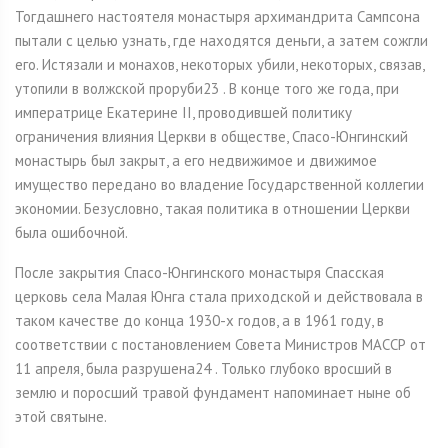
Тогдашнего настоятеля монастыря архимандрита Сампсона
пытали с целью узнать, где находятся деньги, а затем сожгли
его. Истязали и монахов, некоторых убили, некоторых, связав,
утопили в волжской проруби23 . В конце того же года, при
императрице Екатерине II, проводившей политику
ограничения влияния Церкви в обществе, Спасо-Юнгинский
монастырь был закрыт, а его недвижимое и движимое
имущество передано во владение Государственной коллегии
экономии. Безусловно, такая политика в отношении Церкви
была ошибочной.
После закрытия Спасо-Юнгинского монастыря Спасская
церковь села Малая Юнга стала приходской и действовала в
таком качестве до конца 1930-х годов, а в 1961 году, в
соответствии с постановлением Совета Министров МАССР от
11 апреля, была разрушена24 . Только глубоко вросший в
землю и поросший травой фундамент напоминает ныне об
этой святыне.