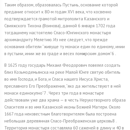
Таким образом, образовалась Пустынь, основание которой
предание относит к 80-м годам XVI века, что косвенно
подтверждается грамотой митрополита Казанского и
Свияжского Тихона (Воинова), данной 6 января 1702 года
тогдашнему настоятелю Спасо-Юнгинского монастыря
архимандриту Мелетию. Из нее следует, что прежде
основания обители “живуще ту монаси един по единому, инии
в пустыни, инии же во граде и весех пом
и
рским домом”6 .
В 1625 году государь Михаил Феодорович повелел создать
близ Козьмодемьянска на реке Малой Юнге святую обитель
во имя Господа, и Бога, и Спаса нашего Иисуса Христа,
преславного Его Преображения, “яко да жительствуют в ней
монаси единокупно”7 . Через три года в монастыре
действовали уже два храма — в честь Нерукотворного образа
Спасителя и во имя Казанской иконы Божией Матери. Около
1667 года неизвестным благотворителем была построена
небольшая деревянная Спасо-Преображенская церковь8 .
Территория монастыря составляла 60 саженей в длину и 40 в