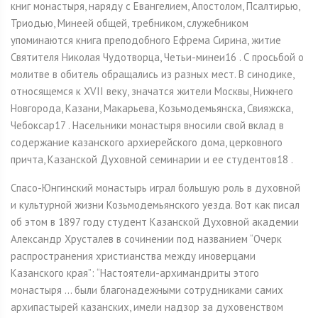
книг монастыря, наряду с Евангелием, Апостолом, Псалтирью,
Триодью, Минеей общей, требником, служебником
упоминаются книга преподобного Ефрема Сирина, житие
Святителя Николая Чудотворца, Четьи-минеи16 . С просьбой о
молитве в обитель обращались из разных мест. В синодике,
относящемся к XVII веку, значатся жители Москвы, Нижнего
Новгорода, Казани, Макарьева, Козьмодемьянска, Свияжска,
Чебоксар17 . Насельники монастыря вносили свой вклад в
содержание казанского архиерейского дома, церковного
причта, Казанской Духовной семинарии и ее студентов18 .
Спасо-Юнгинский монастырь играл большую роль в духовной
и культурной жизни Козьмодемьянского уезда. Вот как писал
об этом в 1897 году студент Казанской Духовной академии
Александр Хрусталев в сочинении под названием “Очерк
распространения христианства между иноверцами
Казанского края”: “Настоятели-архимандриты этого
монастыря ... были благонадежными сотрудниками самих
архипастырей казанских, имели надзор за духовенством