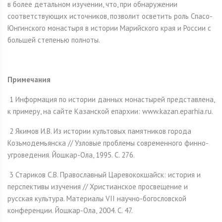
в более детальном изучении, что, при обнаружении
соответствующих источников, позволит осветить роль Спасо-
Юнгинского монастыря в истории Марийского края и России с
большей степенью полноты.
Примечания
1 Информация по истории данных монастырей представлена,
к примеру, на сайте Казанской епархии: www.kazan.eparhia.ru.
2 Якимов И.В. Из истории культовых памятников города
Козьмодемьянска // Узловые проблемы современного финно-
угроведения. Йошкар-Ола, 1995. С. 276.
3 Стариков С.В. Православный Царевококшайск: история и
перспективы изучения // Христианское просвещение и
русская культура. Материалы VII научно-богословской
конференции. Йошкар-Ола, 2004. С. 47.