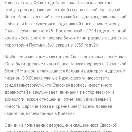
В первые годы XX века действовала Ильинская пустынь,
особую роль в развитии которой сыграл святой праведный
Иоанн Кронштадтский, посетивший ее дважды, совершавший
в обители богослужения и подаривший насельникам икону
Спаса Нерукотворного25 . Построенный в 1794 году каменный
храм в честь святого пророка Божия Илии, располагавшийся на
территории Пустыни, был закрыт в 1935 году26 .
Наиболее известными святынями Спасского храма села Малая
Юнга были древние иконы Спаса Нерукотворного и Казанской
Божией Матери, отличавшиеся большим размером и древним
письмом. В XIX веке ученые Казанского университета
свидетельствовали, что Спасская церковь имеет много
древностей и заслуживает внимания в историческом и
археологическом отношении; отмечали удивительной
красоты Царские врата и хранившееся здесь древнее
Евангелие, напечатанное в Киеве27 .
Одним из почитаемых верующими священников Спасской