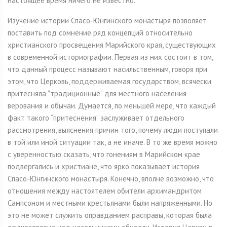
настоящее время ничего не известно.
Изучение истории Спасо-Юнгинского монастыря позволяет
поставить под сомнение ряд концепций относительно
христианского просвещения Марийского края, существующих
в современной историографии. Первая из них состоит в том,
что данный процесс называют насильственным, говоря при
этом, что Церковь, поддерживаемая государством, всячески
притесняла “традиционные” для местного населения
верования и обычаи. Думается, по меньшей мере, что каждый
факт такого “притеснения” заслуживает отдельного
рассмотрения, выяснения причин того, почему люди поступали
в той или иной ситуации так, а не иначе. В то же время можно
с уверенностью сказать, что гонениям в Марийском крае
подвергались и христиане, что ярко показывает история
Спасо-Юнгинского монастыря. Конечно, вполне возможно, что
отношения между настоятелем обители архимандритом
Сампсоном и местными крестьянами были напряженными. Но
это не может служить оправданием расправы, которая была