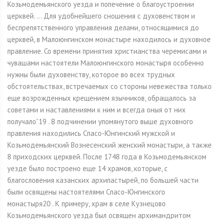
Козьмодемьянского уезда и попечение о благоустроении
церквей. ... Для удобнейшего сношения с духовенством и
беспрепятственного управления делами, относящимися до
церквей, в Малоюнгинском монастыре находилось и духовное
правление. Со времени принятия христианства черемисами и
чувашами настоятели Малоюнгинского монастыря особенно
нужны были духовенству, которое во всех трудных
обстоятельствах, встречаемых со стороны невежества только
еще возрожденных крещением язычников, обращалось за
советами и наставлениями к ним и всегда оныя от них
получало”19 . В подчинении упомянутого выше духовного
правления находились Спасо-Юнгинский мужской и
Козьмодемьянский Вознесенский женский монастыри, а также
8 приходских церквей. После 1748 года в Козьмодемьянском
уезде было построено еще 14 храмов, которые, с
благословения казанских архипастырей, по большей части
были освящены настоятелями Спасо-Юнгинского
монастыря20 . К примеру, храм в селе Кузнецово
Козьмодемьянского уезда был освящен архимандритом