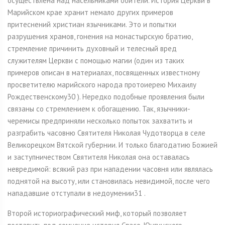
осуществлена над насельниками обители. История Церкви в
Марийском крае хранит немало других примеров
притеснений христиан язычниками. Это и попытки
разрушения храмов, гонения на монастырскую братию,
стремление причинить духовный и телесный вред
служителям Церкви с помощью магии (один из таких
примеров описан в материалах, посвященных известному
просветителю марийского народа протоиерею Михаилу
Рождественскому30 ). Нередко подобные проявления были
связаны со стремлением к обогащению. Так, язычники-
черемисы предприняли несколько попыток захватить и
разграбить часовню Святителя Николая Чудотворца в селе
Великорецком Вятской губернии. И только благодатию Божией
и заступничеством Святителя Николая она оставалась
невредимой: всякий раз при нападении часовня или являлась
поднятой на высоту, или становилась невидимой, после чего
нападавшие отступали в недоумении31 .
Второй историографический миф, который позволяет