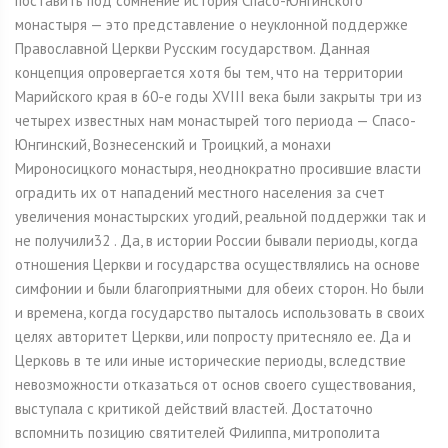
поставить под сомнение история Спасо-Юнгинского
монастыря — это представление о неуклонной поддержке
Православной Церкви Русским государством. Данная
концепция опровергается хотя бы тем, что на территории
Марийского края в 60-е годы XVIII века были закрыты три из
четырех известных нам монастырей того периода — Спасо-
Юнгинский, Вознесенский и Троицкий, а монахи
Мироносицкого монастыря, неоднократно просившие власти
оградить их от нападений местного населения за счет
увеличения монастырских угодий, реальной поддержки так и
не получили32 . Да, в истории России бывали периоды, когда
отношения Церкви и государства осуществлялись на основе
симфонии и были благоприятными для обеих сторон. Но были
и времена, когда государство пыталось использовать в своих
целях авторитет Церкви, или попросту притесняло ее. Да и
Церковь в те или иные исторические периоды, вследствие
невозможности отказаться от основ своего существования,
выступала с критикой действий властей. Достаточно
вспомнить позицию святителей Филиппа, митрополита