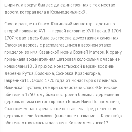
ширину, а вокруг был лес да единственная в тех местах
дорога, которая вела в Козьмодемьянск9 .
Своего расцвета Спасо-Юнгинский монастырь достиг во
второй половине XVII — первой половине XVIII века. В 1704-
1707 годах здесь была выстроена двухэтажная каменная
Спасская церковь с располагавшимся в верхнем этаже
приделом во имя Казанской иконы Божией Матери. К храму
примыкала восьмигранная шатровая колокольня с часами и
колоколами10 . В приход монастырской церкви входили
деревни Рутка, Болониха, Сосновка, Красногорка,
Гаврениха11 . Около 1720 года от монастыря отделилась
Ильинская пустынь, где при содействии Спасо-Юнгинской
обители в 1750 году была построена большая деревянная
церковь во имя святого пророка Божия Илии. По преданию,
Спасским монастырем также поставлена Предтеченская
церковь в селе Ахмылово (нынешнее название — Коротни), к
обители относилась и часовня в Козьмодемьянске12 .