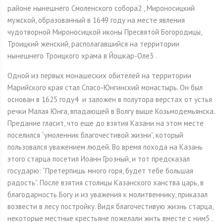
районе нынешнего Смоленского собора2 , Мироносицкий
мужской, образованный в 1649 году на месте явления
чудотворной Мироносицкой иконы Пресвятой Богородицы,
Троицкий женский, располагавшийся на территории
нынешнего Троицкого храма в Йошкар-Оле3 .
Одной из первых монашеских обителей на территории
Марийского края стал Спасо-Юнгинский монастырь. Он был
основан в 1625 году4 и заложен в полутора верстах от устья
речки Малая Юнга, впадающей в Волгу выше Козьмодемьянска.
Предание гласит, что еще до взятия Казани на этом месте
поселился “умоленник благочестивой жизни”, который
пользовался уважением людей. Во время похода на Казань
этого старца посетил Иоанн Грозный, и тот предсказал
государю: “Претерпишь много горя, будет тебе большая
радость”. После взятия столицы Казанского ханства царь, в
благодарность Богу и из уважения к молитвеннику, приказал
возвести в лесу постройку. Видя благочестивую жизнь старца,
некоторые местные крестьяне пожелали жить вместе с ним5 .