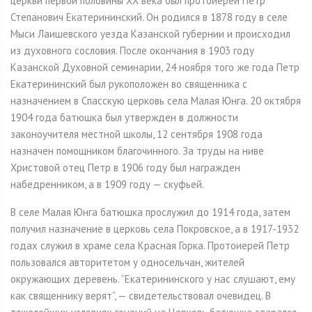
церкви первой половины XX века был протоиерей Петр
Степанович Екатерининский. Он родился в 1878 году в селе
Мыси Лаишевского уезда Казанской губернии и происходил
из духовного сословия. После окончания в 1903 году
Казанской Духовной семинарии, 24 ноября того же года Петр
Екатерининский был рукоположен во священника с
назначением в Спасскую церковь села Малая Юнга. 20 октября
1904 года батюшка был утвержден в должности
законоучителя местной школы, 12 сентября 1908 года
назначен помощником благочинного. За труды на ниве
Христовой отец Петр в 1906 году был награжден
набедренником, а в 1909 году — скуфьей.
В селе Малая Юнга батюшка прослужил до 1914 года, затем
получил назначение в церковь села Покровское, а в 1917-1932
годах служил в храме села Красная Горка. Протоиерей Петр
пользовался авторитетом у односельчан, жителей
окружающих деревень. “Екатерининского у нас слушают, ему
как священнику верят”, — свидетельствовал очевидец. В