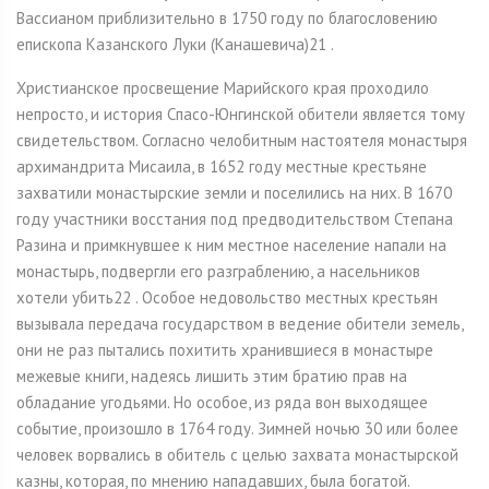
Вассианом приблизительно в 1750 году по благословению
епископа Казанского Луки (Канашевича)21 .
Христианское просвещение Марийского края проходило
непросто, и история Спасо-Юнгинской обители является тому
свидетельством. Согласно челобитным настоятеля монастыря
архимандрита Мисаила, в 1652 году местные крестьяне
захватили монастырские земли и поселились на них. В 1670
году участники восстания под предводительством Степана
Разина и примкнувшее к ним местное население напали на
монастырь, подвергли его разграблению, а насельников
хотели убить22 . Особое недовольство местных крестьян
вызывала передача государством в ведение обители земель,
они не раз пытались похитить хранившиеся в монастыре
межевые книги, надеясь лишить этим братию прав на
обладание угодьями. Но особое, из ряда вон выходящее
событие, произошло в 1764 году. Зимней ночью 30 или более
человек ворвались в обитель с целью захвата монастырской
казны, которая, по мнению нападавших, была богатой.